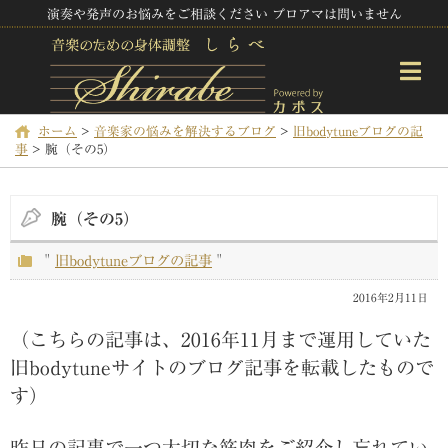
演奏や発声のお悩みをご相談ください プロアマは問いません
ホーム
>
音楽家の悩みを解決するブログ
>
旧bodytuneブログの記
事
>
腕（その5）
腕（その5）
"
旧bodytuneブログの記事
"
2016年2月11日
（こちらの記事は、2016年11月まで運用していた
旧bodytuneサイトのブログ記事を転載したもので
す）
昨日の記事で一つ大切な筋肉をご紹介し忘れてい