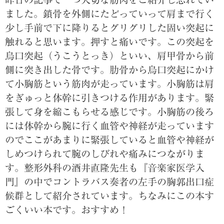
ました。鎖骨を外側にたどっていって肩まで行く
少し手前で下に降りるとグリグリした固い突起に
触れると思います。押すと痛いです。この突起を
烏口突起（うこうとっき）といい、肩甲骨から前
側に突き出した骨です。肋骨から烏口突起にかけ
て小胸筋という筋肉が走っています。小胸筋は肩
をぎゅっと体幹に引きつける作用があります。緊
張して身を縮こもらせる感じです。小胸筋の後ろ
には体幹から腕に行く血管や神経が走っています
のでここがあまりに緊張していると血管や神経が
しめつけられて腕のしびれや痛みにつながりま
す。整形外科の酒井直隆先生も『音楽家医学入
門』の中でコントラバス奏者の左手の胸郭出口症
候群として紹介されています。ちなみにこの本す
ごくいい本です。おすすめ！