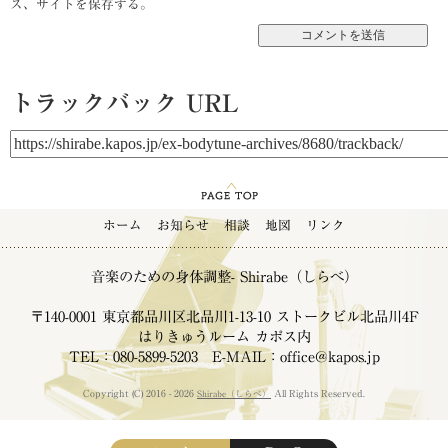
ス、サイトを保存する。
トラックバック URL
ホーム
お知らせ
相談
地図
リンク
音楽のための身体調整- Shirabe（しらべ）
〒140-0001 東京都品川区北品川1-13-10 ストークビル北品川4F
はりきゅうルーム カポス内
TEL：080-5899-5203 E-MAIL：office@kapos.jp
Copyright (C) 2016 - 2026
Shirabe（しらべ）
All Rights Reserved.