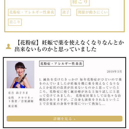
肩こり
花粉症・アレルギー性鼻炎
逆子
関節が動きにくい
首こり
【花粉症】妊娠で薬を使えなくなりなんとか
出来ないものかと思っていました
花粉症・アレルギー性鼻炎
2019年5月
1. 鍼灸を受けたきっかけ 毎年花粉症がひどいので薬
をのんでいましたが妊娠を機に薬を使えなくなりな
んとか症状の改善が出来ないものかと思っていたと
ころ、花粉症に効く鍼治療があると知り試しにと思
有吉 尚子さま
って受けてみました。 花粉症対策としては色々な治
女性 クラリネッ
療院がありますが、ご自身も演奏をされるというこ
ト奏者／音楽講師
とで音楽家の身体や事情について熟知し...
東京都
詳細を見る »