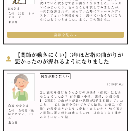
吹けていた吹き方で音が出なくなりました。レッス
ンにかよったり、色々なことを試してみましたが、
HMさま
一向に改善されず、困っていた時にフォーカルディ
女性 30代 トロ
ストニアという病気を知り、調べているうちにこち
ンボーン
らにたどりつきました。主に、口の端から...
東京都
詳細を見る »
【関節が動きにくい】3年ほど指の曲がりが
悪かったのが握れるようになりました
関節が動きにくい
2019年10月
Q1. 施術を受けるきっかけのお悩み（症状）はどん
なことでしたか？ 右手指（中指、薬指、小指の第
1・2関節）の曲がりが悪い状態が3年ほど続いていた
こと。 Q2. 施術を受けてみての結果、お悩み（症
白石 ゆかさま
状）の程度はどのように変わりましたか？ 強く握る
女性 自営業（趣
と関節に張る感じは残るものの、以前よりよく曲が
味でピアノ、ドラ
るようになって握...
ム）
東京都