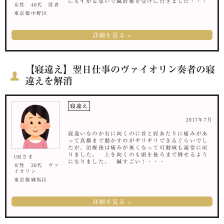
にもすがる思いで鍼治療を受けに行きました・・・
女性 40代 役者
東京都中野区
詳細を見る »
【寝違え】翌日仕事のヴァイオリン奏者の寝
違えを解消
寝違え
2017年7月
寝違いなのか右に向くのに首と肩あたりに痛みがあ
って真横まで動かすのがギリギリできるぐらいでし
たが、治療後は痛みが無くなって可動域も通常に戻
りました。 上を向くのも頭を後ろまで倒せるよう
ORさま
になりました。 鍼すごい！・・・
女性 30代 ヴァ
イオリン
東京都練馬区
詳細を見る »