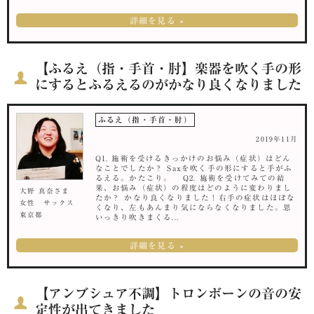
詳細を見る »
【ふるえ（指・手首・肘】楽器を吹く手の形
にするとふるえるのがかなり良くなりました
ふるえ（指・手首・肘）
2019年11月
Q1. 施術を受けるきっかけのお悩み（症状）はどん
なことでしたか？ Saxを吹く手の形にすると手がふ
るえる。かたこり。 Q2. 施術を受けてみての結
果、お悩み（症状）の程度はどのように変わりまし
大野 真奈さま
たか？ かなり良くなりました！右手の症状はほぼな
女性 サックス
くなり、左もあんまり気にならなくなりました。思
東京都
いっきり吹きまくる...
詳細を見る »
【アンブシュア不調】トロンボーンの音の安
定性が出てきました