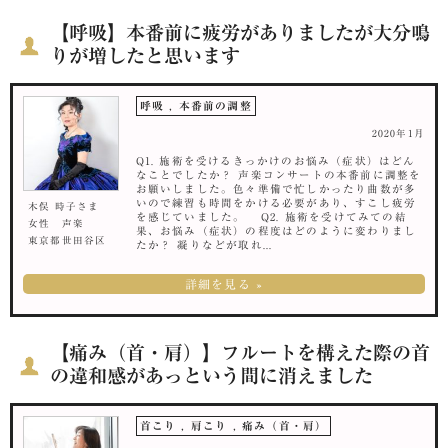
【呼吸】本番前に疲労がありましたが大分鳴
りが増したと思います
呼吸
,
本番前の調整
2020年1月
Q1. 施術を受けるきっかけのお悩み（症状）はどん
なことでしたか？ 声楽コンサートの本番前に調整を
お願いしました。色々準備で忙しかったり曲数が多
いので練習も時間をかける必要があり、すこし疲労
木俣 時子さま
を感じていました。 Q2. 施術を受けてみての結
女性 声楽
果、お悩み（症状）の程度はどのように変わりまし
東京都世田谷区
たか？ 凝りなどが取れ...
詳細を見る »
【痛み（首・肩）】フルートを構えた際の首
の違和感があっという間に消えました
首こり
,
肩こり
,
痛み（首・肩）