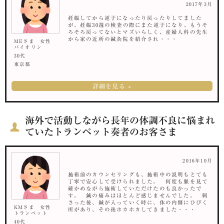
2017年3月
妊娠してから逆子になったり戻ったりしてました
が、妊娠30週の検査の際にまた逆子になり、もうそ
ろそろ戻ってないとマズいらしく、産婦人科の先生
から家の近所の鍼灸院を紹介され・・・
MEさま 女性
バイオリン
30代
東京都
詳細を見る »
海外で活動しながら長年の体調不良に悩まれ
ていたトランペット奏者のお客さま
2016年10月
施術前のカウンセリングも、施術中の説明もとても
丁寧で安心して受けられました。 何度も脈を見て
確かめながら施術していただけたのも良かったで
す。 鍼の痛みはほとんど感じませんでした。 刺
さった後、鍼が入っていく時に、体の内側にひびく
KMさま 女性
所があり、その後ホカホカしてきました・・・
トランペット
40代