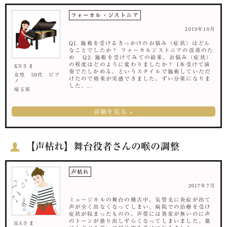
フォーカル・ジストニア
2019年10月
Q1. 施術を受けるきっかけのお悩み（症状）はどん
なことでしたか？ フォーカルジストニアの改善のた
め Q2. 施術を受けてみての結果、お悩み（症状）
の程度はどのように変わりましたか？ 1本受けて演
KNさま
奏でたしかめる、というスタイルで施術していただ
女性 50代 ピア
けたので効果が実感できました。ずい分楽になりま
ノ
した。...
埼玉県
詳細を見る »
【声枯れ】舞台役者さんの喉の調整
声枯れ
2017年7月
ミュージカルの舞台の稽古中、気管支に炎症が出て
声が全く出なくなってしまい、病院での治療を受け
症状が収まったものの、声帯には異常が無いのに声
のトーンが曇り出しずらくなってしまいました。藁
HAさま