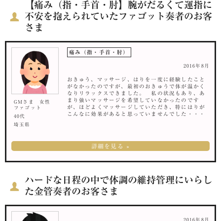
【痛み（指・手首・肘】腕がだるくて運指に
不安を抱えられていたファゴット奏者のお客
さま
痛み（指・手首・肘）
2016年8月
おきゅう、マッサージ、はりを一度に経験したこと
がなかったのですが、最初のおきゅうで体が温かく
なりリラックスできました。 私の状況もあり、あ
まり強いマッサージを希望していなかったのです
GMさま 女性
が、ほどよくマッサージしていただき、特にはりが
ファゴット
こんなに効果があると思っていませんでした・・・
40代
埼玉県
詳細を見る »
ハードな日程の中で体調の維持管理にいらし
た金管奏者のお客さま
2016年8月