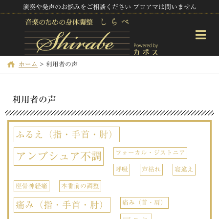
演奏や発声のお悩みをご相談ください プロアマは問いません
ホーム
>
利用者の声
利用者の声
ふるえ（指・手首・肘）
フォーカル・ジストニア
アンブシュア不調
呼吸
声枯れ
寝違え
座骨神経痛
本番前の調整
痛み（首・肩）
痛み（指・手首・肘）