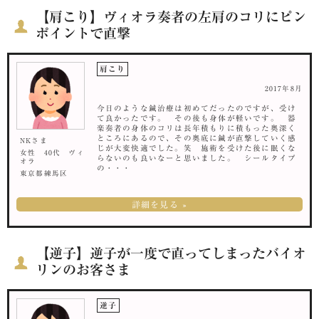
【肩こり】ヴィオラ奏者の左肩のコリにピン
ポイントで直撃
肩こり
2017年8月
今日のような鍼治療は初めてだったのですが、受け
て良かったです。 その後も身体が軽いです。 器
楽奏者の身体のコリは長年積もりに積もった奥深く
ところにあるので、その奥底に鍼が直撃していく感
NKさま
じが大変快適でした。笑 施術を受けた後に眠くな
女性 40代 ヴィ
らないのも良いなーと思いました。 シールタイプ
オラ
の・・・
東京都練馬区
詳細を見る »
【逆子】逆子が一度で直ってしまったバイオ
リンのお客さま
逆子