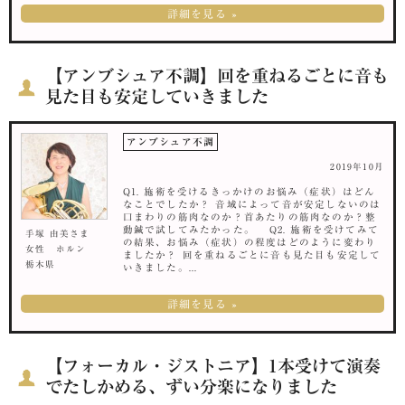
詳細を見る »
【アンブシュア不調】回を重ねるごとに音も
見た目も安定していきました
アンブシュア不調
2019年10月
Q1. 施術を受けるきっかけのお悩み（症状）はどん
なことでしたか？ 音域によって音が安定しないのは
口まわりの筋肉なのか？首あたりの筋肉なのか？整
動鍼で試してみたかった。 Q2. 施術を受けてみて
手塚 由美さま
の結果、お悩み（症状）の程度はどのように変わり
女性 ホルン
ましたか？ 回を重ねるごとに音も見た目も安定して
栃木県
いきました。...
詳細を見る »
【フォーカル・ジストニア】1本受けて演奏
でたしかめる、ずい分楽になりました