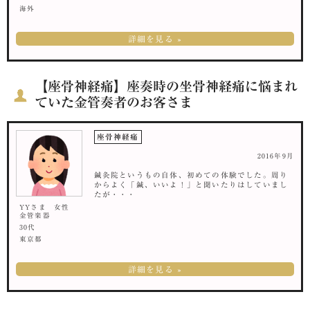
海外
詳細を見る »
【座骨神経痛】座奏時の坐骨神経痛に悩まれ
ていた金管奏者のお客さま
座骨神経痛
2016年9月
鍼灸院というもの自体、初めての体験でした。周り
からよく「鍼、いいよ！」と聞いたりはしていまし
たが・・・
YYさま 女性
金管楽器
30代
東京都
詳細を見る »