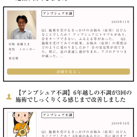
アンブシュア不調
2019年11月
Q1. 施術を受けるきっかけのお悩み（症状）はどん
なことでしたか？ アンブシュアにトラブルがあり、
音をキープできない、ふるえる等があった。 Q2.
施術を受けてみての結果、お悩み（症状）の程度は
宮崎 祐輔さま
どのように変わりましたか？ 音の安定性が出てき
男性 トロンボー
た。特に、息の素通し感が生まれ、アゴのグラつき
ン
が減った。...
東京都
詳細を見る »
【アンブシュア不調】6年越しの不調が3回の
施術でしっくりくる感じまで改善しました
アンブシュア不調
2019年10月
Q1. 施術を受けるきっかけのお悩み（症状）はどん
なことでしたか？ 6年前のある日に、急に前日まで