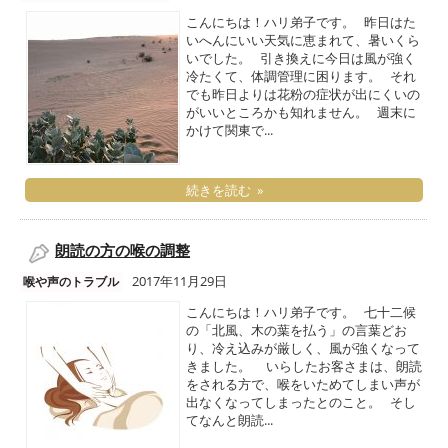
こんにちは！ハリ弟子です。 昨日はた
いへんにいい天気に恵まれて、暑いくら
いでした。 引き換えに今日は風が強く
冷たくて、体調管理に困ります。 それ
でも昨日よりは花粉の症状が出にくいの
がいいところかも知れません。 週末に
かけて関東で...
続きを読む »
朗読の方の喉の調整
2017年11月29日
喉や声のトラブル
こんにちは！ハリ弟子です。 七十二候
の「北風、木の葉を払う」の言葉どお
り、冷え込みが厳しく、風が強くなって
きました。 いらしたお客さまは、朗読
をされる方で、喉をいためてしまい声が
出なくなってしまったとのこと。 そし
てなんと朗読...