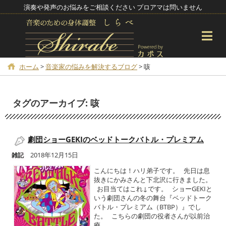
演奏や発声のお悩みをご相談ください プロアマは問いません
ホーム
>
音楽家の悩みを解決するブログ
>
咳
タグのアーカイブ:
咳
劇団ショーGEKIのベッドトークバトル・プレミアム
2018年12月15日
雑記
こんにちは！ハリ弟子です。 先日は息
抜きにかみさんと下北沢に行きました。
お目当てはこれ↓です。 ショーGEKIと
いう劇団さんの冬の舞台『ベッドトーク
バトル・プレミアム（BTBP）』でし
た。 こちらの劇団の役者さんが以前治
療...