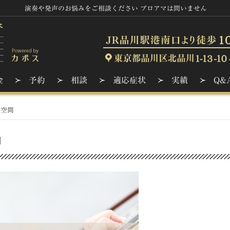
演奏や発声のお悩みをご相談ください プロアマは問いません
金
予約
相談
適応症状
実績
Q&
る空間
間